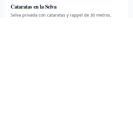
Cataratas en la Selva
Selva privada con cataratas y rappel de 30 metros.
5 horas
·
Edad mínima 12
Más información
Book Now
· $
115
TOURS DE AVENTURA
Mountain Bike en La Fortuna
Sendero de 16 km por fincas, selva y ríos junto a la
colada del 68.
2.5 horas
·
Edad mínima 7
Más información
Book Now
· $
80